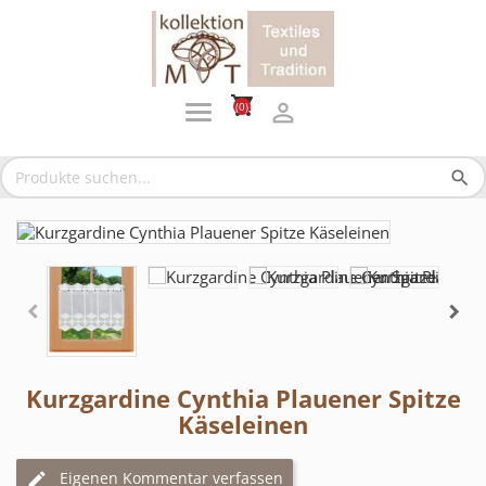
shopping_cart

(0)
search
Kurzgardine Cynthia Plauener Spitze
Käseleinen
Eigenen Kommentar verfassen