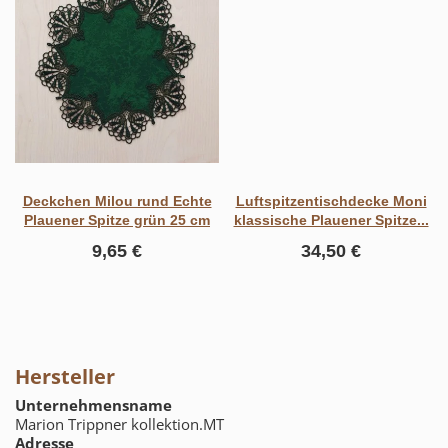
Deckchen Milou rund Echte
Luftspitzentischdecke Moni
Plauener Spitze grün 25 cm
klassische Plauener Spitze...
9,65 €
34,50 €
Hersteller
Unternehmensname
Marion Trippner kollektion.MT
Adresse