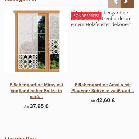
SONDERPREIS!
Flächengardine Miray mit
Flächengardine Amalia mit
Vogtländischer Spitze in
Plauener Spitze in weiß und...
ecrú...
42,60 €
Ab
37,95 €
Ab