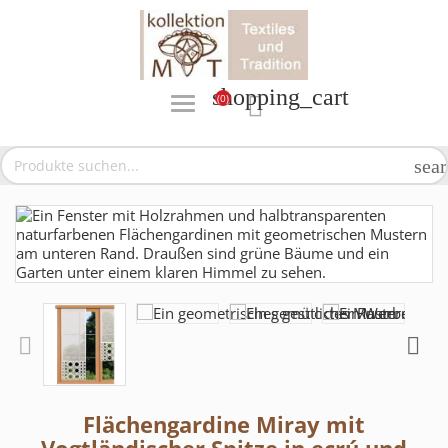
shopping_cart
(0)

sea
Flächengardine Miray mit