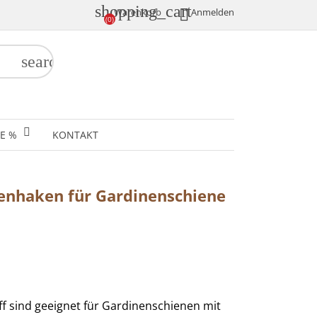
shopping_cart

Anmelden
Warenkorb
(0)
search
E %
KONTAKT
ltenhaken für Gardinenschiene
ff sind geeignet für Gardinenschienen mit