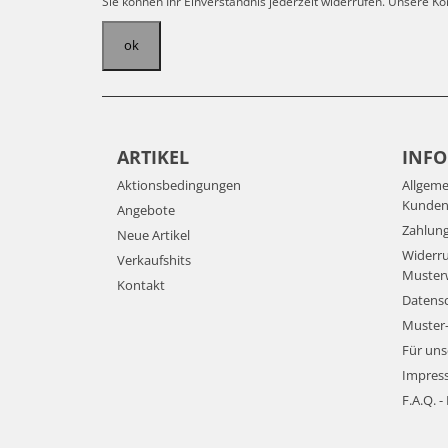
Sie können Ihr Einverständnis jederzeit widerrufen. Unsere Ko
ARTIKEL
INF
Aktionsbedingungen
Allgem
Kunden
Angebote
Zahlun
Neue Artikel
Widerr
Verkaufshits
Musterw
Kontakt
Datens
Muster-
Für uns
Impres
F.A.Q. -