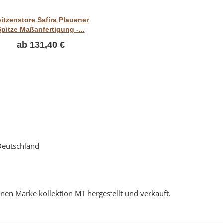
Vorschau
itzenstore Safira Plauener
Spitze Maßanfertigung -...
ab
131,40 €
Deutschland
nen Marke kollektion MT hergestellt und verkauft.