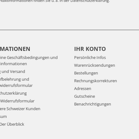
ntaktinformationen finden Sie u. a. in der Datenschutzerklärung.
OMATIONEN
IHR KONTO
eine Geschäftsbedingungen und
Persönliche Infos
informationen
Warenrücksendungen
g und Versand
Bestellungen
ufbelehrung und
Rechnungskorrekturen
iderrufsformular
Adressen
chutzerklärung
Gutscheine
Widerrufsformular
Benachrichtigungen
ere Schweizer Kunden
sum
 Der Überblick