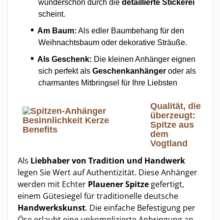
wunderschön durch die
detaillierte Stickerei
scheint.
Am Baum:
Als edler Baumbehang für den
Weihnachtsbaum oder dekorative Sträuße.
Als Geschenk:
Die kleinen Anhänger eignen
sich perfekt als
Geschenkanhänger
oder als
charmantes Mitbringsel für
Ihre Liebsten
Qualität, die
überzeugt:
Spitze aus
dem
Vogtland
Als
Liebhaber von Tradition und Handwerk
legen Sie Wert auf Authentizität. Diese Anhänger
werden mit Echter
Plauener Spitze
gefertigt,
einem Gütesiegel für traditionelle deutsche
Handwerkskunst
. Die einfache Befestigung per
Öse erlaubt eine unkomplizierte Anbringung an