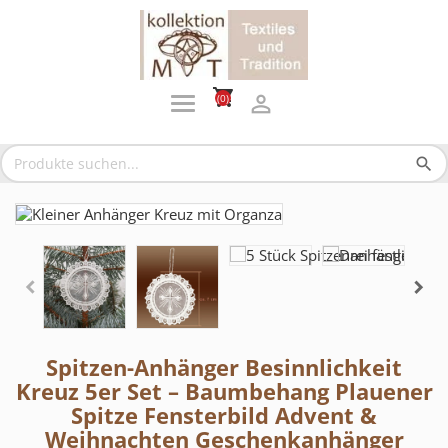
shopping_cart

(0)
search
Spitzen-Anhänger Besinnlichkeit
Kreuz 5er Set – Baumbehang Plauener
Spitze Fensterbild Advent &
Weihnachten Geschenkanhänger