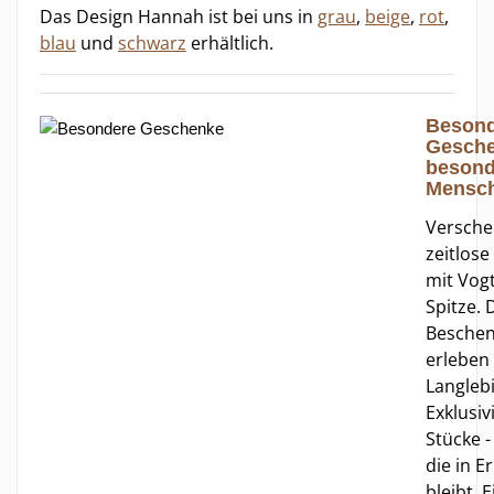
Das Design Hannah ist bei uns in
grau
,
beige
,
rot
,
blau
und
schwarz
erhältlich.
Besond
Gesche
besond
Mensc
Versche
zeitlose
mit Vog
Spitze. 
Beschen
erleben 
Langleb
Exklusiv
Stücke -
die in E
bleibt. 