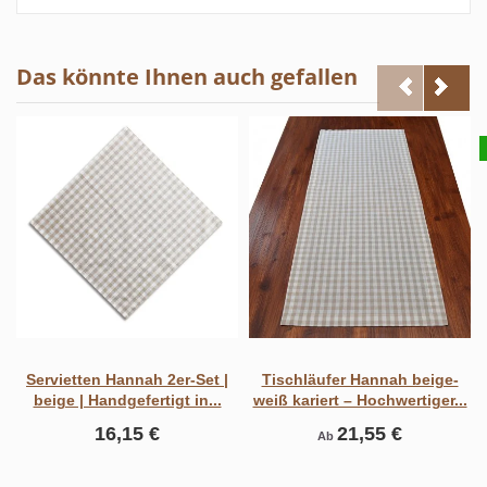
Das könnte Ihnen auch gefallen
Servietten Hannah 2er-Set |
Tischläufer Hannah beige-
beige | Handgefertigt in...
weiß kariert – Hochwertiger...
16,15 €
21,55 €
Ab