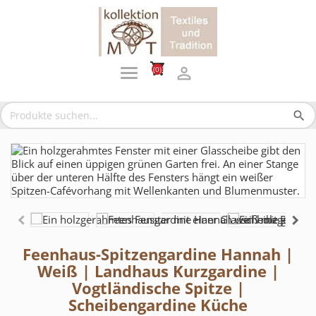
shopping_cart

(0)
search
Feenhaus-Spitzengardine Hannah |
Weiß | Landhaus Kurzgardine |
Vogtländische Spitze |
Scheibengardine Küche