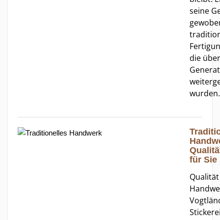
seine G
gewobe
traditio
Fertigu
die übe
Generat
weiterg
wurden.
Traditi
Handwe
Qualitä
für Sie
Qualitä
Handwe
Vogtlän
Stickerei