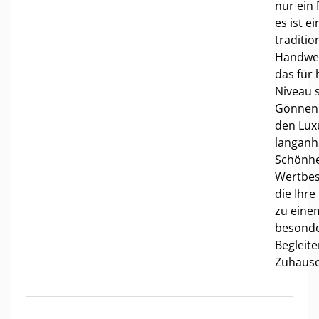
nur ein 
es ist e
traditio
Handwer
das für
Niveau s
Gönnen 
den Lux
langanh
Schönhe
Wertbes
die Ihre
zu eine
besond
Begleite
Zuhause