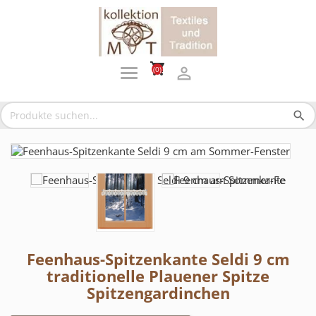
shopping_cart

(0)
search
Feenhaus-Spitzenkante Seldi 9 cm
traditionelle Plauener Spitze
Spitzengardinchen