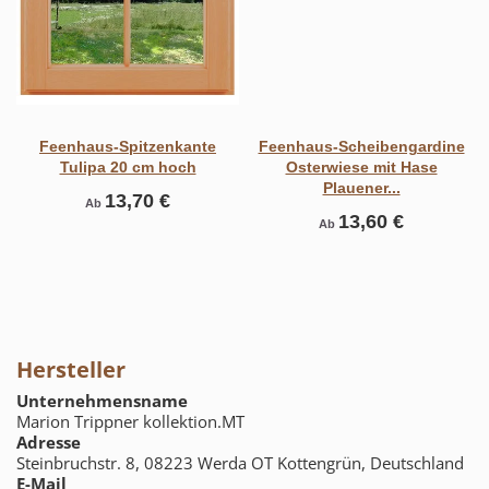
Feenhaus-Spitzenkante
Feenhaus-Scheibengardine
Tulipa 20 cm hoch
Osterwiese mit Hase
Plauener...
13,70 €
Ab
13,60 €
Ab
Hersteller
Unternehmensname
Marion Trippner kollektion.MT
Adresse
Steinbruchstr. 8, 08223 Werda OT Kottengrün, Deutschland
E-Mail