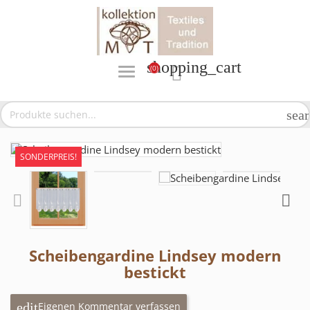
shopping_cart
(0)

sea
SONDERPREIS!
Scheibengardine Lindsey modern
bestickt
Eigenen Kommentar verfassen