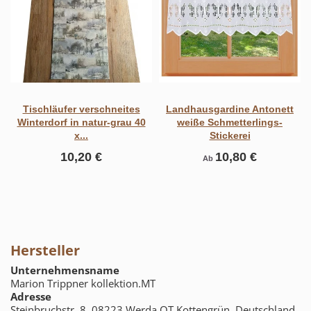
Tischläufer verschneites
Landhausgardine Antonett
Winterdorf in natur-grau 40
weiße Schmetterlings-
x...
Stickerei
10,20 €
10,80 €
Ab
Hersteller
Unternehmensname
Marion Trippner kollektion.MT
Adresse
Steinbruchstr. 8, 08223 Werda OT Kottengrün, Deutschland