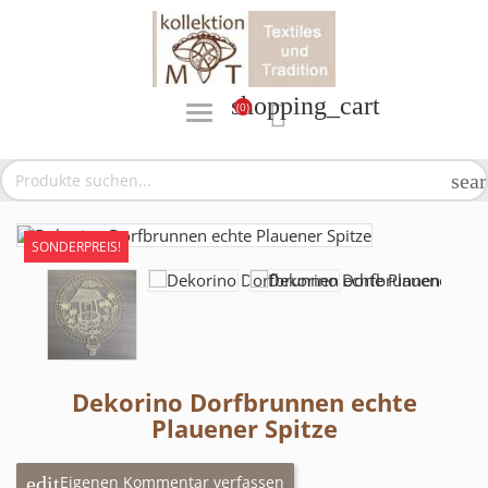
shopping_cart
(0)

sea
SONDERPREIS!
Dekorino Dorfbrunnen echte
Plauener Spitze
Eigenen Kommentar verfassen