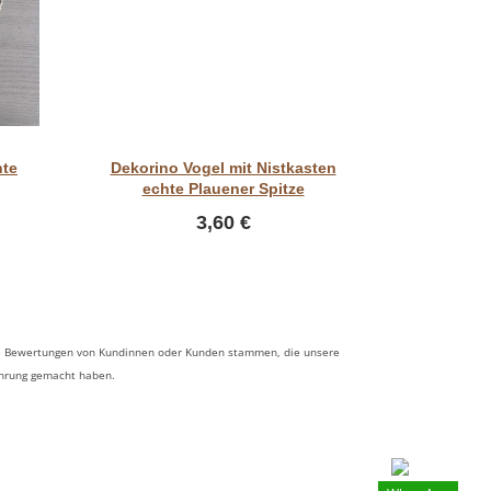
Vorschau
hte
Dekorino Vogel mit Nistkasten
Dekorino 
echte Plauener Spitze
echt
3,60 €
 die Bewertungen von Kundinnen oder Kunden stammen, die unsere
ahrung gemacht haben.