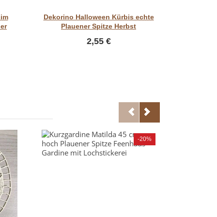
Vorschau
 im
Dekorino Halloween Kürbis echte
Dekorino
er
Plauener Spitze Herbst
Plaue
2,55 €
SONDERPREI
-20%