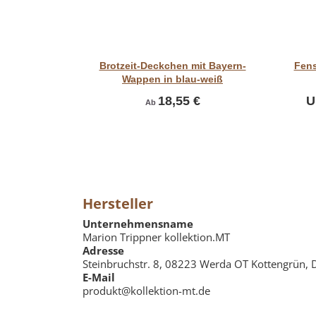
Vorschau
Brotzeit-Deckchen mit Bayern-
Fens
Wappen in blau-weiß
18,55 €
U
Ab
Hersteller
Unternehmensname
Marion Trippner kollektion.MT
Adresse
Steinbruchstr. 8, 08223 Werda OT Kottengrün, 
E-Mail
produkt@kollektion-mt.de