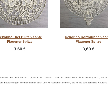
Vorschau
Vorschau
ekorino Drei Blüten echte
Dekorino Dorfbrunnen ec
Plauener Spitze
Plauener Spitze
3,60 €
3,60 €
 unseren Kundenservice geprüft und freigeschaltet. Es findet keine Überprüfung statt, ob
ben. Bewertungen können daher auch von Personen stammen, die keine tatsächliche Kauferf