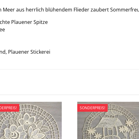
em Meer aus herrlich blühendem Flieder zaubert Sommerfre
chte Plauener Spitze
dee
nd, Plauener Stickerei
ERPREIS!
SONDERPREIS!