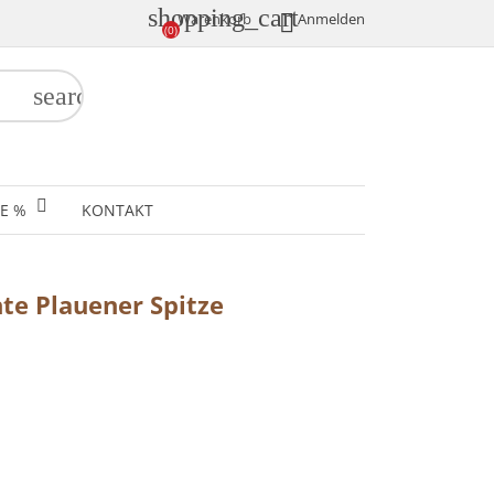
shopping_cart

Anmelden
Warenkorb
(0)
search
E %
KONTAKT
te Plauener Spitze