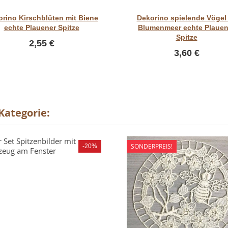
Vorschau
Vorschau
rino Kirschblüten mit Biene
Dekorino spielende Vögel
echte Plauener Spitze
Blumenmeer echte Plauen
Spitze
2,55 €
3,60 €
 Kategorie:
SONDERPREIS!
-20%