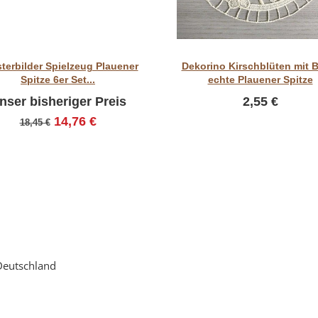
Vorschau
Vorschau
terbilder Spielzeug Plauener
Dekorino Kirschblüten mit 
Spitze 6er Set...
echte Plauener Spitze
nser bisheriger Preis
2,55 €
14,76 €
18,45 €
Deutschland