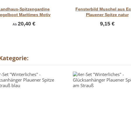
Vorschau
Vorschau
Landhaus-Spitzengardine
Fensterbild Muschel aus Ec
egelboot Maritimes Motiv
Plauener Spitze natur
20,40 €
9,15 €
Ab
 Kategorie: