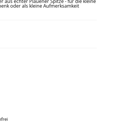
 aus echter Plauener Spitze - für die kleine
henk oder als kleine Aufmerksamkeit
frei