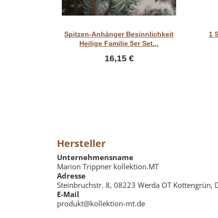
Vorschau
Spitzen-Anhänger Besinnlichkeit
1 
Heilige Familie 5er Set...
16,15 €
Hersteller
Unternehmensname
Marion Trippner kollektion.MT
Adresse
Steinbruchstr. 8, 08223 Werda OT Kottengrün, 
E-Mail
produkt@kollektion-mt.de