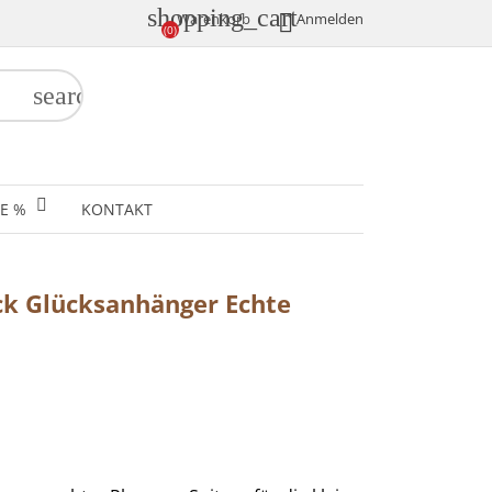
shopping_cart

Anmelden
Warenkorb
(0)
search
E %
KONTAKT
ck Glücksanhänger Echte