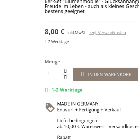
6er-Set "Blumenmobile" - Glücksanhänger
Freude im Leben - auch als kleines Gesc
bestens geeignet
8,00 €
inkl.MwSt.
zzgl. Versandkosten
1-2 Werktage
Menge

IN DEN WARENKORB
1-2 Werktage

MADE IN GERMANY
Entwurf + Fertigung + Verkauf
Lieferbedingungen
ab 10,00 € Warenwert - versandkosten
Rabatt