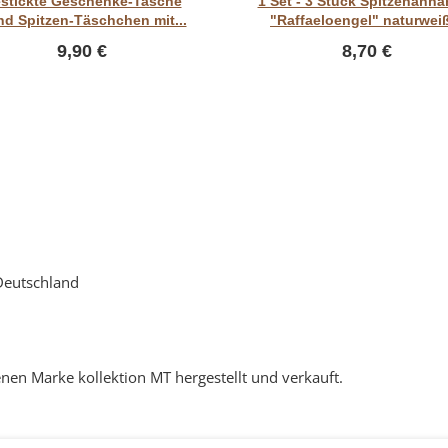
stickte Geschenke-Tasche
1 Set - 3 Stück Spitzenanhä
d Spitzen-Täschchen mit...
"Raffaeloengel" naturweiß
9,90 €
8,70 €
Deutschland
nen Marke kollektion MT hergestellt und verkauft.