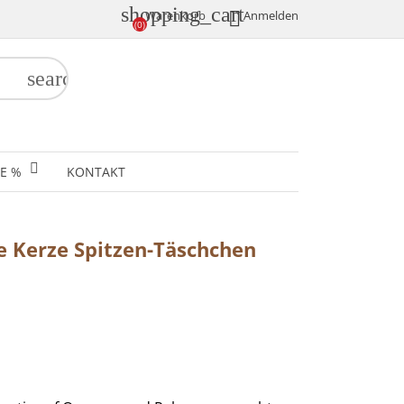
shopping_cart

Anmelden
Warenkorb
(0)
search
E %
KONTAKT
e Kerze Spitzen-Täschchen