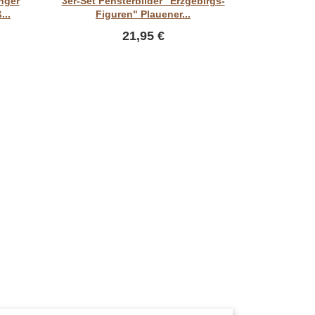
nger
3er-Set Fensterbilder "Erzgebirgs-
Gestick
...
Figuren" Plauener...
S
21,95 €