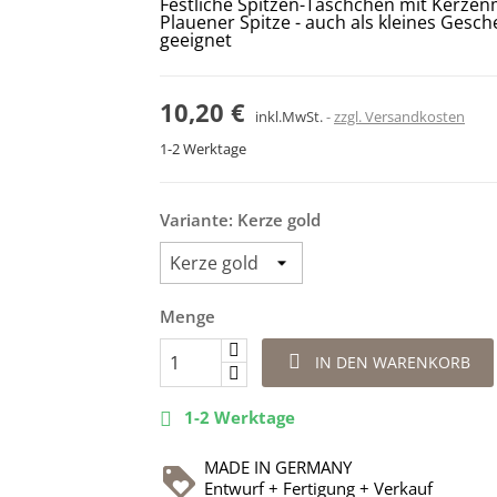
Festliche Spitzen-Täschchen mit Kerze
Plauener Spitze - auch als kleines Gesc
geeignet
10,20 €
inkl.MwSt.
zzgl. Versandkosten
1-2 Werktage
Variante: Kerze gold
Menge

IN DEN WARENKORB
1-2 Werktage

MADE IN GERMANY
Entwurf + Fertigung + Verkauf