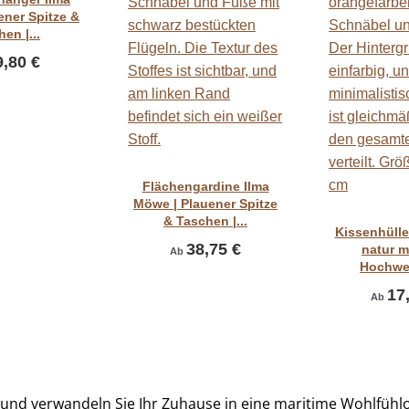
ner Spitze &
en |...
9,80 €
Vorschau
Flächengardine Ilma
Möwe | Plauener Spitze
& Taschen |...
Vors
Kissenhüll
38,75 €
natur m
Ab
Hochwer
17
Ab
und verwandeln Sie Ihr Zuhause in eine maritime Wohlfühl