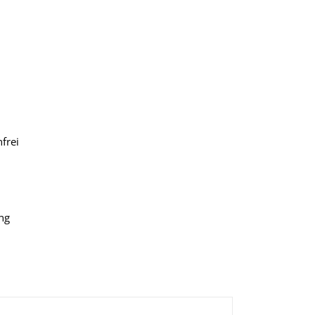
frei
ng