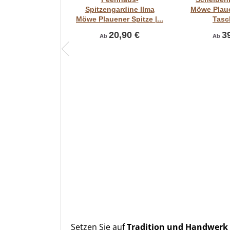
Spitzengardine Ilma
Möwe Plaue
Möwe Plauener Spitze |...
Tasch
20,90 €
3
Ab
Ab
Setzen Sie auf
Tradition und Handwerk