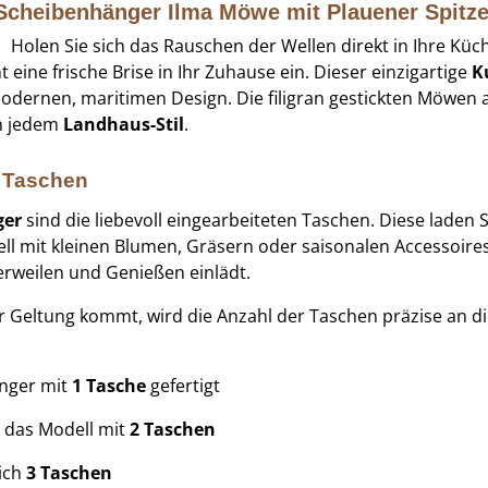
 Scheibenhänger Ilma Möwe mit Plauener Spitz
Holen Sie sich das Rauschen der Wellen direkt in Ihre Kü
t eine frische Brise in Ihr Zuhause ein. Dieser einzigartige
K
odernen, maritimen Design. Die filigran gestickten Möwen 
in jedem
Landhaus-Stil
.
e Taschen
ger
sind die liebevoll eingearbeiteten Taschen. Diese laden Si
ell mit kleinen Blumen, Gräsern oder saisonalen Accessoires
rweilen und Genießen einlädt.
r Geltung kommt, wird die Anzahl der Taschen präzise an d
nger mit
1 Tasche
gefertigt
e das Modell mit
2 Taschen
ich
3 Taschen