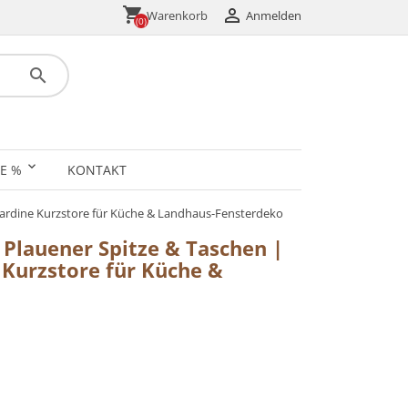
shopping_cart

Anmelden
Warenkorb
(0)
search
E %
KONTAKT
ardine Kurzstore für Küche & Landhaus-Fensterdeko
Plauener Spitze & Taschen |
Kurzstore für Küche &