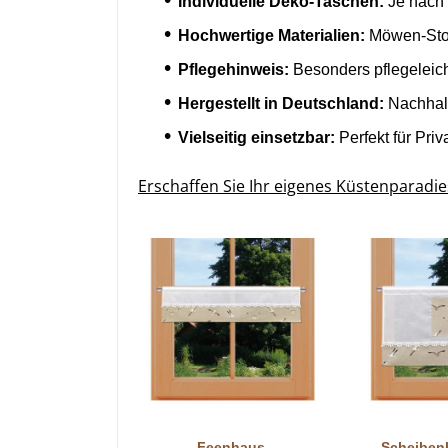
Individuelle Deko-Taschen:
Je nach B
Hochwertige Materialien:
Möwen-Stof
Pflegehinweis:
Besonders pflegeleic
Hergestellt in Deutschland:
Nachhalt
Vielseitig einsetzbar:
Perfekt für Pr
Erschaffen Sie Ihr eigenes Küstenparadie
orschau
er Ilma Möwe |
e Tisch-Deko
tur |...
22,50 €
age
Vorschau
Vor
Feenhaus-
Scheiben