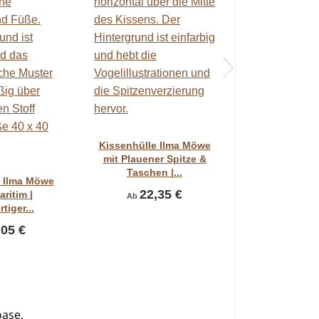
Vorschau
Kissenhülle Ilma Möwe
mit Plauener Spitze &
chau
Taschen |...
e Ilma Möwe
22,35 €
aritim |
Ab
tiger...
,05 €
oase.