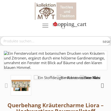
shopping_cart
(0)

sea
Querbehang Kräutercharme Liora –