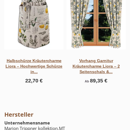
Halbschürze Kräutercharme
Vorhang Garnitur
Liora – Hochwertige Schürze
Kräutercharme Liora – 2
in...
Seitenschals &...
22,70 €
89,35 €
Ab
Hersteller
Unternehmensname
Marion Trippner kollektion.MT