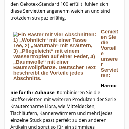
den Oekotex-Standard 100 erfüllt, fühlen sich
diese Servietten angenehm weich an und sind
trotzdem strapazierfähig.
Genieß
en Sie
die
Vorteil
e
unsere
r
Serviet
ten:
Harmo
nie für Ihr Zuhause
: Kombinieren Sie die
Stoffservietten mit weiteren Produkten der Serie
Kräutercharme Liora, wie Mitteldecken,
Tischläufern, Kannenwärmern und mehr! Jedes
einzelne Stück passt perfekt zu den anderen
Artikeln und sorgt so für ein stimmiges