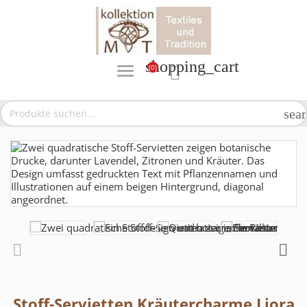
shopping_cart
(0)

sea
Stoff-Servietten Kräutercharme Liora