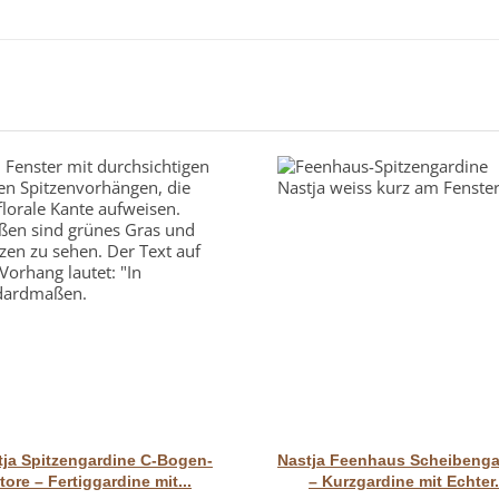
Vorschau
Vorschau
tja Spitzengardine C-Bogen-
Nastja Feenhaus Scheibenga
tore – Fertiggardine mit...
– Kurzgardine mit Echter.