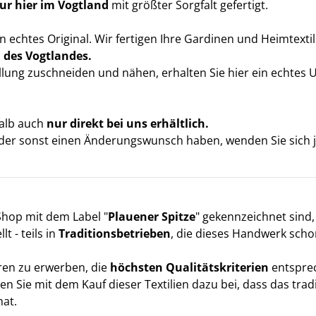
ur hier im Vogtland
mit größter Sorgfalt gefertigt.
in echtes Original. Wir fertigen Ihre Gardinen und Heimtexti
 des Vogtlandes.
ellung zuschneiden und nähen, erhalten Sie hier ein echtes 
halb auch
nur direkt bei uns erhältlich.
oder sonst einen Änderungswunsch haben, wenden Sie sich je
Shop mit dem Label "
Plauener Spitze
" gekennzeichnet sind
t - teils in
Traditionsbetrieben
, die dieses Handwerk scho
ren zu erwerben, die
höchsten Qualitätskriterien
entspre
en Sie mit dem Kauf dieser Textilien dazu bei, dass das tr
hat.