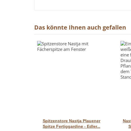
Das könnte Ihnen auch gefallen
Vorschau
Spitzenstore Nastja Plauener
Nas
Spitze Fertiggardine - Edler...
S