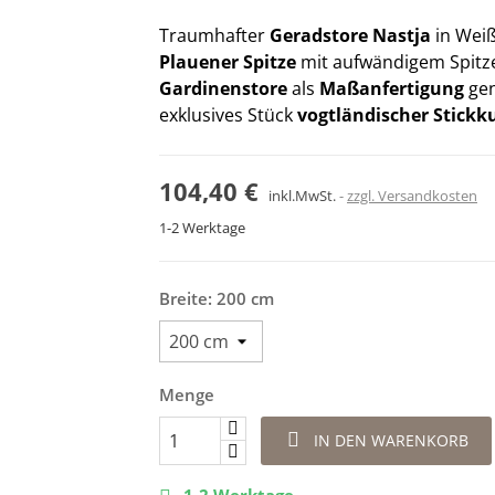
Traumhafter
Geradstore Nastja
in Weiß
Plauener Spitze
mit aufwändigem Spitze
Gardinenstore
als
Maßanfertigung
gen
exklusives Stück
vogtländischer Stickk
104,40 €
inkl.MwSt.
zzgl. Versandkosten
1-2 Werktage
Breite: 200 cm
Menge

IN DEN WARENKORB