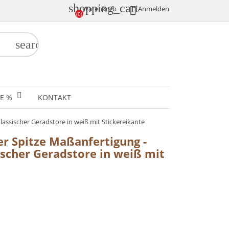
shopping_cart

Anmelden
Warenkorb
(0)
search
E %
KONTAKT
lassischer Geradstore in weiß mit Stickereikante
er Spitze Maßanfertigung -
ischer Geradstore in weiß mit