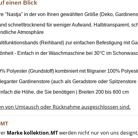
uf einen Blick
re "Nastja" in der von Ihnen gewählten Größe (Deko, Gardinens
 und schnelltrocknend für weniger Aufwand. Halbtransparent, sch
reundliche Atmosphäre
tifunktionsbands (Reihband) zur einfachen Befestigung mit Ga
önheit - Einfach in der Waschmaschine bei 30°C im Schonwas
 Polyester (Grundstoff) kombiniert mit filigraner 100% Polyest
leganter Gardinenstore (auch als Geradstore oder Spitzenstore b
nfach die Höhe, die Sie benötigen | Breiten 200 bis 600 cm
gen von Umtausch oder Rücknahme ausgeschlossen sind.
n.MT
rer
Marke kollektion.MT
werden nicht nur von uns designt