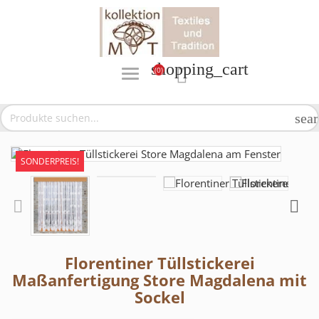
shopping_cart
(0)

sea
SONDERPREIS!
Florentiner Tüllstickerei
Maßanfertigung Store Magdalena mit
Sockel