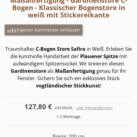
Maßanfertigung - Gardinenstore C-
Bogen - Klassischer Bogenstore in
weiß mit Stickereikante
Eigenen Kommentar verfassen
Traumhafter
C-Bogen Store Safira
in Weiß. Erleben Sie
die kunstvolle Handarbeit der
Plauener Spitze
mit
aufwändigem Spitzensockel. Wir kreieren diesen
Gardinenstore
als
Maßanfertigung
genau für Ihr
Fenster. Sichern Sie sich ein exklusives Stück
vogtländischer Stickkunst
!
127,80 €
inkl.MwSt.
zzgl. Versandkosten
1-2 Werktage
Breite: 200 cm