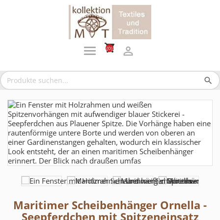
shopping_cart

(0)
search
Maritimer Scheibenhänger Ornella -
Seepferdchen mit Spitzeneinsatz