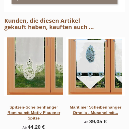
Kunden, die diesen Artikel
gekauft haben, kauften auch ...
Spitzen-Scheibenhänger
Maritimer Scheibenhänger
Romina mit Motiv Plauener
Ornella - Muschel mit...
Spitze
39,05 €
Ab
44,20 €
Ab