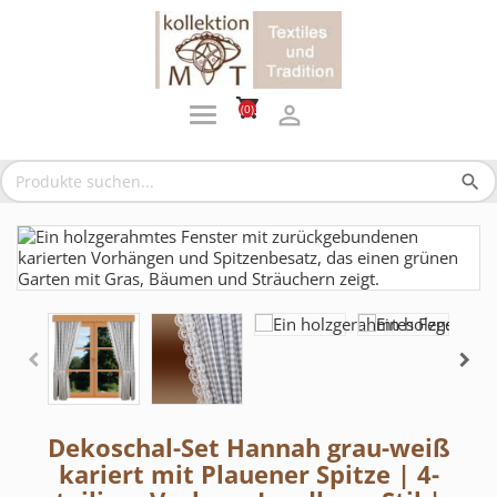
shopping_cart

(0)
search
Dekoschal-Set Hannah grau-weiß
kariert mit Plauener Spitze | 4-