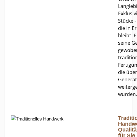
Langleb
Exklusiv
Stücke -
die in E
bleibt. 
seine G
gewobe
traditio
Fertigu
die übe
Generat
weiterg
wurden.
Traditi
Handwe
Qualitä
für Sie