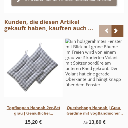
Kunden, die diesen Artikel
gekauft haben, kauften auch ...
Topflappen Hannah 2er-Set
Querbehang Hannah | Grau |
grau | Gemütlicher...
Gardine mit vogtländischer...
15,20 €
13,80 €
Ab