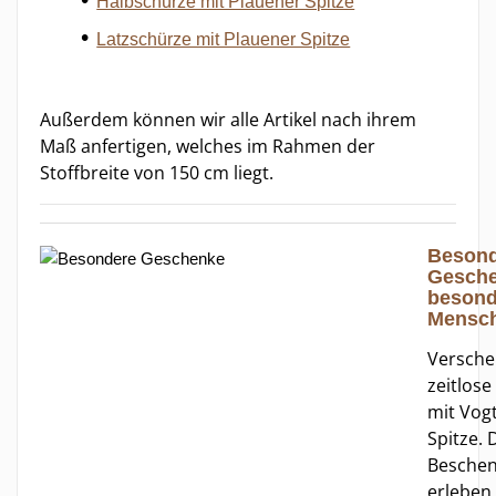
Halbschürze mit Plauener Spitze
Latzschürze mit Plauener Spitze
Außerdem können wir alle Artikel nach ihrem
Maß anfertigen, welches im Rahmen der
Stoffbreite von 150 cm liegt.
Besond
Gesche
besond
Mensc
Versche
zeitlose
mit Vog
Spitze. 
Beschen
erleben 