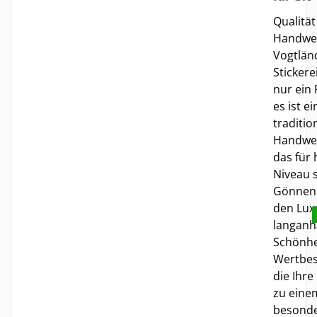
Qualitä
Handwe
Vogtlän
Stickerei
nur ein 
es ist e
traditio
Handwer
das für
Niveau s
Gönnen 
den Lux
langanh
Schönhe
Wertbes
die Ihre
zu eine
besond