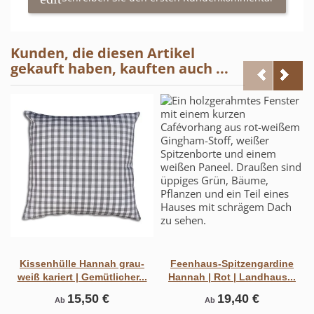
Kunden, die diesen Artikel
gekauft haben, kauften auch ...
Kissenhülle Hannah grau-
Feenhaus-Spitzengardine
weiß kariert | Gemütlicher...
Hannah | Rot | Landhaus...
15,50 €
19,40 €
Ab
Ab