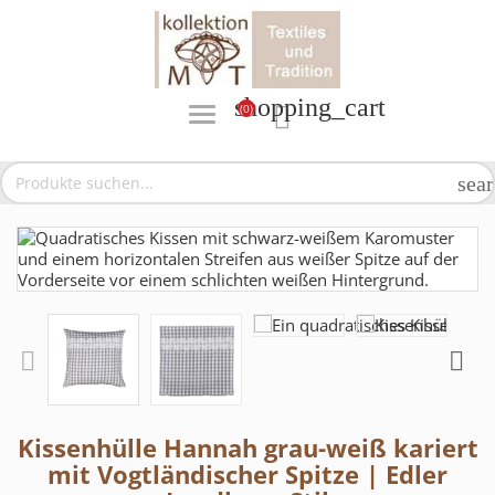
shopping_cart
(0)

sea
Kissenhülle Hannah grau-weiß kariert
mit Vogtländischer Spitze | Edler