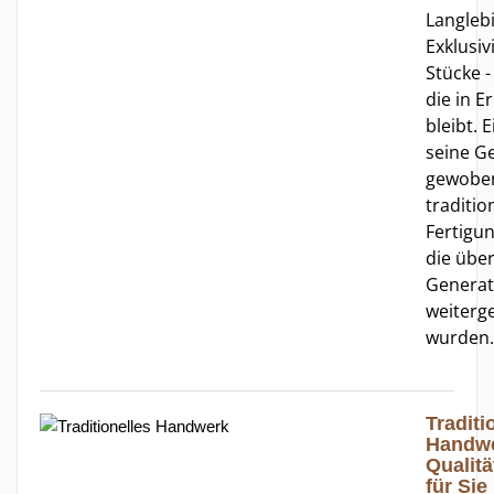
Langleb
Exklusiv
Stücke -
die in E
bleibt. 
seine G
gewobe
traditio
Fertigu
die übe
Generat
weiterg
wurden.
Traditi
Handwe
Qualitä
für Sie