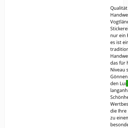
Qualitä
Handwe
Vogtlän
Stickerei
nur ein 
es ist e
traditio
Handwer
das für
Niveau s
Gönnen 
den Lux
langanh
Schönhe
Wertbes
die Ihre
zu eine
besond