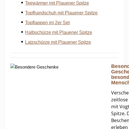
Teewärmer mit Plauener Spitze
Topfhandschuh mit Plauener Spitze
Topflappen im 2er Set
Halbschürze mit Plauener Spitze
Latzschürze mit Plauener Spitze
Besond
Gesche
besond
Mensc
Versche
zeitlose
mit Vog
Spitze. 
Beschen
erleben 