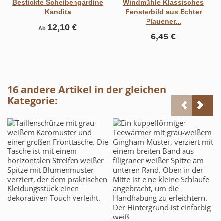
Bestickte Scheibengardine
Windmühle Klassisches
Kandita
Fensterbild aus Echter
Plauener...
12,10 €
Ab
6,45 €
16 andere Artikel in der gleichen
Kategorie: