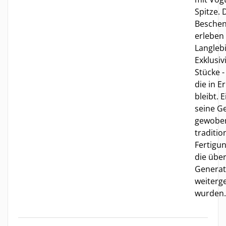
Spitze. 
Beschen
erleben 
Langleb
Exklusiv
Stücke -
die in E
bleibt. 
seine G
gewobe
traditio
Fertigu
die übe
Generat
weiterg
wurden.