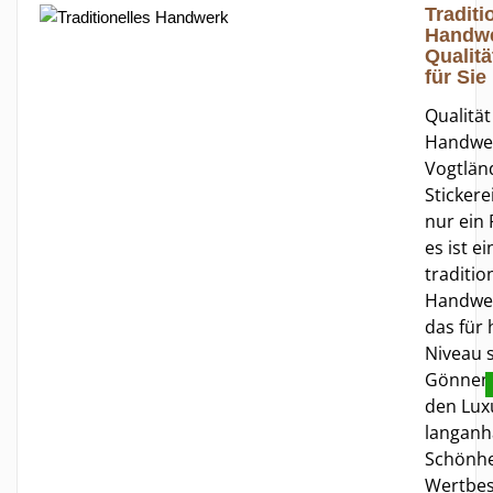
Traditi
Handwe
Qualitä
für Sie
Qualitä
Handwe
Vogtlän
Stickerei
nur ein 
es ist e
traditio
Handwer
das für
Niveau s
Gönnen 
den Lux
langanh
Schönhe
Wertbes