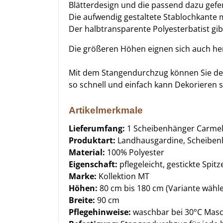
Blätterdesign und die passend dazu geferti
Die aufwendig gestaltete Stablochkante 
Der halbtransparente Polyesterbatist gi
Die größeren Höhen eignen sich auch her
Mit dem Stangendurchzug können Sie den
so schnell und einfach kann Dekorieren s
Artikelmerkmale
Lieferumfang:
1 Scheibenhänger Carmel
Produktart:
Landhausgardine, Scheibenh
Material:
100% Polyester
Eigenschaft:
pflegeleicht, gestickte Spi
Marke:
Kollektion MT
Höhen:
80 cm bis 180 cm (Variante wähl
Breite:
90 cm
Pflegehinweise:
waschbar bei 30°C Mas