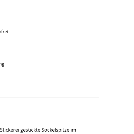
frei
ng
ickerei gestickte Sockelspitze im