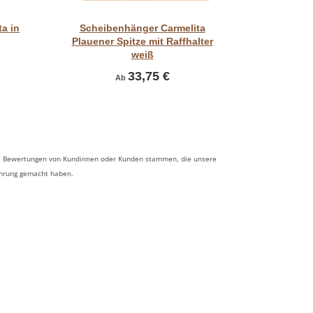
Vorschau
ta in
Scheibenhänger Carmelita
Flächeng
Plauener Spitze mit Raffhalter
Plauener
weiß
33,75 €
Ab
 die Bewertungen von Kundinnen oder Kunden stammen, die unsere
ahrung gemacht haben.