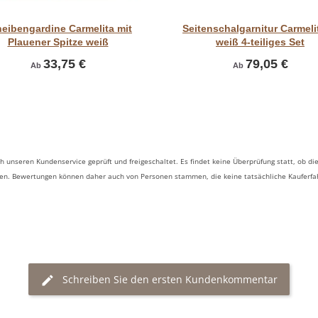
Vorschau
Vorschau
eibengardine Carmelita mit
Seitenschalgarnitur Carmeli
Plauener Spitze weiß
weiß 4-teiliges Set
33,75 €
79,05 €
Ab
Ab
 unseren Kundenservice geprüft und freigeschaltet. Es findet keine Überprüfung statt, ob
ben. Bewertungen können daher auch von Personen stammen, die keine tatsächliche Kauferf
Schreiben Sie den ersten Kundenkommentar