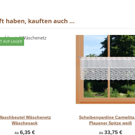
t haben, kauften auch ...
T AUF LAGER
Vorschau
Vorschau
Waschbeutel Wäschenetz
Scheibengardine Carmelita
Wäschesack
Plauener Spitze weiß
6,35 €
33,75 €
Ab
Ab