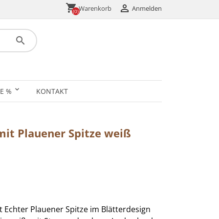
shopping_cart

Anmelden
Warenkorb
(0)
search
E %
KONTAKT
it Plauener Spitze weiß
Echter Plauener Spitze im Blätterdesign